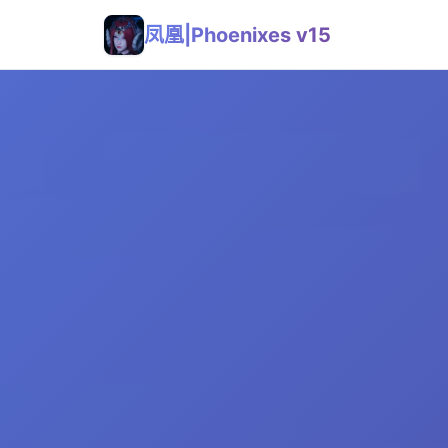
凤凰|Phoenixes v15