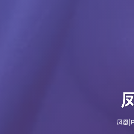
凤
凤凰|