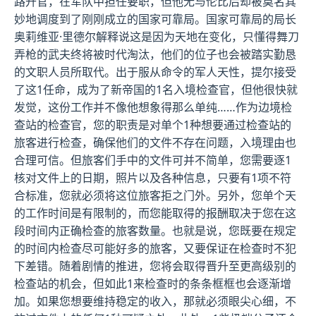
路升官，在军队中担任要职，但他无与伦比后却被莫名其
妙地调度到了刚刚成立的国家可靠局。国家可靠局的局长
奥莉维亚·里德尔解释说这是因为天地在变化，只懂得舞刀
弄枪的武夫终将被时代淘汰，他们的位子也会被踏实勤恳
的文职人员所取代。出于服从命令的军人天性，提尔接受
了这1任命，成为了新帝国的1名入境检查官，但他很快就
发觉，这份工作并不像他想象得那么单纯……作为边境检
查站的检查官，您的职责是对单个1种想要通过检查站的
旅客进行检查，确保他们的文件不存在问题，入境理由也
合理可信。但旅客们手中的文件可并不简单，您需要逐1
核对文件上的日期，照片以及各种信息，只要有1项不符
合标准，您就必须将这位旅客拒之门外。另外，您单个天
的工作时间是有限制的，而您能取得的报酬取决于您在这
段时间内正确检查的旅客数量。也就是说，您既要在规定
的时间内检查尽可能好多的旅客，又要保证在检查时不犯
下差错。随着剧情的推进，您将会取得晋升至更高级别的
检查站的机会，但如此1来检查时的条条框框也会逐渐增
加。如果您想要维持稳定的收入，那就必须眼尖心细，不