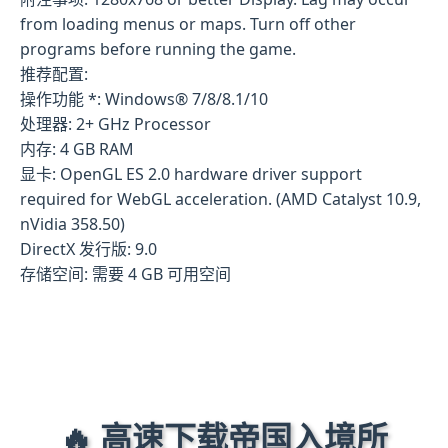
from loading menus or maps. Turn off other
programs before running the game.
推荐配置:
操作功能 *: Windows® 7/8/8.1/10
处理器: 2+ GHz Processor
内存: 4 GB RAM
显卡: OpenGL ES 2.0 hardware driver support
required for WebGL acceleration. (AMD Catalyst 10.9,
nVidia 358.50)
DirectX 发行版: 9.0
存储空间: 需要 4 GB 可用空间
🔥 高速下载帝国入境所