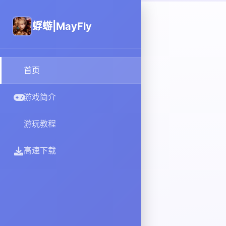
蜉蝣|MayFly
首页
游戏简介
游玩教程
高速下载