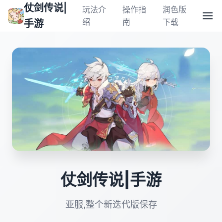
仗剑传说|
玩法介
操作指
润色版
绍
南
下载
手游
仗剑传说|手游
亚服,整个新迭代版保存