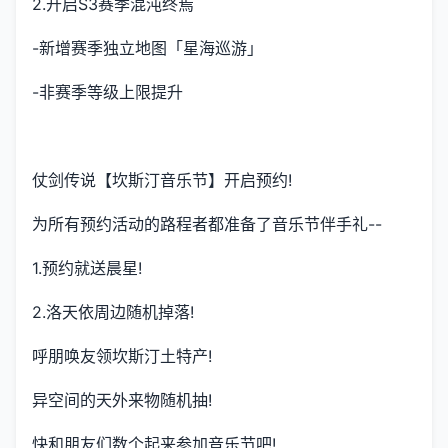
2.开启S3赛季混沌终焉
-新增赛季独立地图「星海巡游」
-非赛季等级上限提升
仗剑传说【坎斯汀音乐节】开启预约!
为所有预约活动的路程者都准备了音乐节伴手礼--
1.预约就送晨星!
2.洛天依周边随机掉落!
呼朋唤友领坎斯汀土特产!
异空间的天外来物随机抽!
快和朋友们数个起来参加音乐节吧!