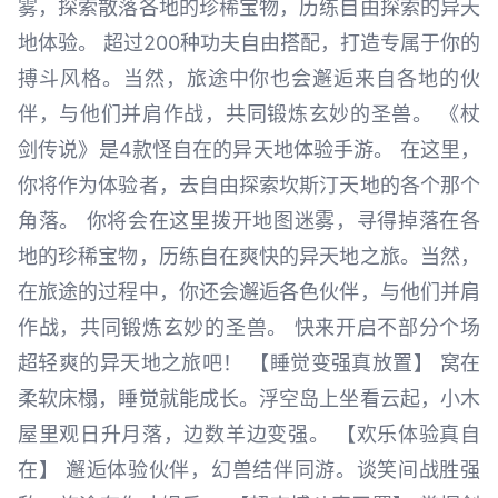
雾，探索散落各地的珍稀宝物，历练自由探索的异天
地体验。 超过200种功夫自由搭配，打造专属于你的
搏斗风格。当然，旅途中你也会邂逅来自各地的伙
伴，与他们并肩作战，共同锻炼玄妙的圣兽。 《杖
剑传说》是4款怪自在的异天地体验手游。 在这里，
你将作为体验者，去自由探索坎斯汀天地的各个那个
角落。 你将会在这里拨开地图迷雾，寻得掉落在各
地的珍稀宝物，历练自在爽快的异天地之旅。当然，
在旅途的过程中，你还会邂逅各色伙伴，与他们并肩
作战，共同锻炼玄妙的圣兽。 快来开启不部分个场
超轻爽的异天地之旅吧！ 【睡觉变强真放置】 窝在
柔软床榻，睡觉就能成长。浮空岛上坐看云起，小木
屋里观日升月落，边数羊边变强。 【欢乐体验真自
在】 邂逅体验伙伴，幻兽结伴同游。谈笑间战胜强