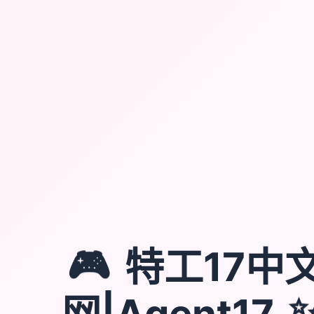
🎮
特工17中
网|Agent17