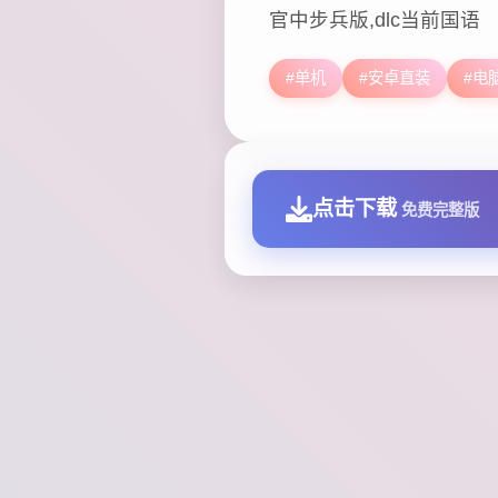
官中步兵版,dlc当前国语
#单机
#安卓直装
#电
点击下载
免费完整版