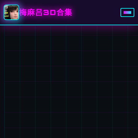
梅麻吕3D合集