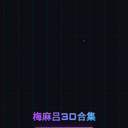
梅麻吕3D合集