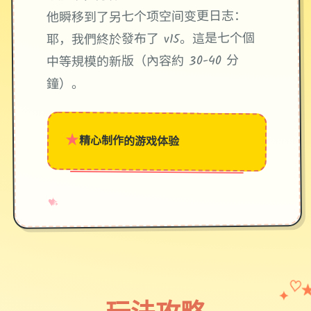
他瞬移到了另七个项空间变更日志：
耶，我們終於發布了 v15。這是七个個
中等規模的新版（內容約 30-40 分
鐘）。
★
精心制作的游戏体验
→
✧
♥
✦
♡