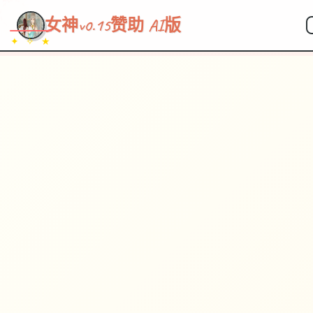
~~~
★
♡
✦
✧
♥
~
女神v0.15赞助 AI版
✦ ✧ ★