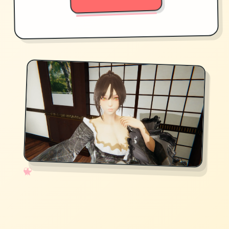
✧
♡
★
♥