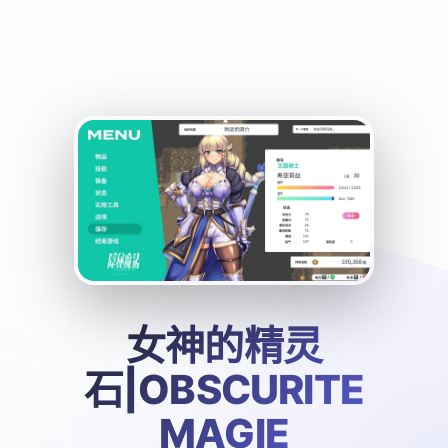
女神的精灵
石|OBSCURITE
MAGIE