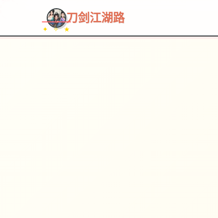
~~~
★
♡
✦
✧
♥
~
→
↗
刀剑江湖路
✦ ✧ ★