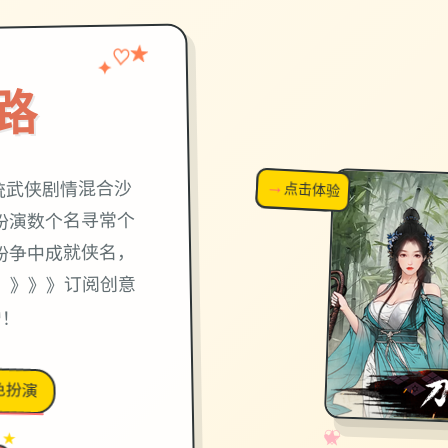
♡
✦
★
路
统武侠剧情混合沙
→
↗
点击体验
超棒！
扮演数个名寻常个
纷争中成就侠名，
。》》》订阅创意
增！
色扮演
✧
♡
★
♥
 ★