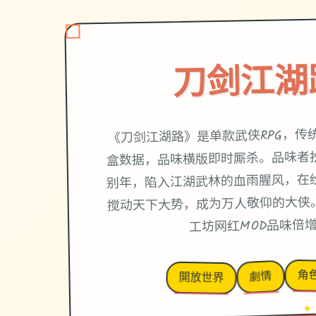
刀剑江湖
《刀剑江湖路》是单款武侠RPG，传
盒数据，品味横版即时厮杀。品味者
别年，陷入江湖武林的血雨腥风，在
搅动天下大势，成为万人敬仰的大侠
工坊网红MOD品味倍
角
劇情
開放世界
→
✦