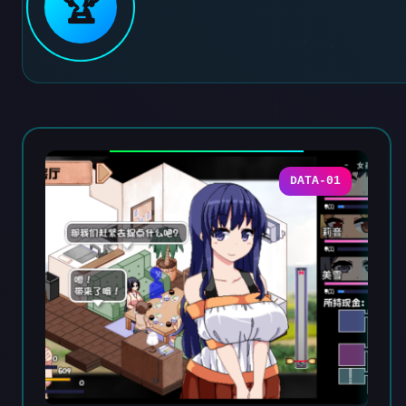
🏆
DATA-01