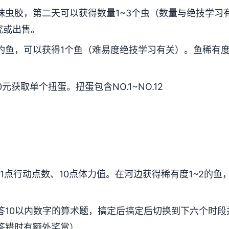
抹虫胶，第二天可以获得数量1~3个虫（数量与绝技学习
究或出售。
钓鱼，可以获得1个鱼（难易度绝技学习有关）。鱼稀有度
元获取单个扭蛋。扭蛋包含NO.1~NO.12
1点行动点数、10点体力值。在河边获得稀有度1~2的鱼
答10以内数字的算术题，搞定后搞定后切换到下六个时段
答错时有额外奖赏）