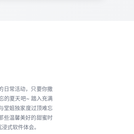
的日常活动，只要你撒
忘的夏天吧~ 踏入充满
，与堂姐独家度过顶难忘
那些温馨美好的甜蜜时
沉浸式软件体会。