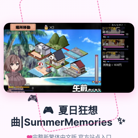

🎮
🎮
夏日狂想
曲|SummerMemories
✨
完整新繁体中文版,官方站点入口