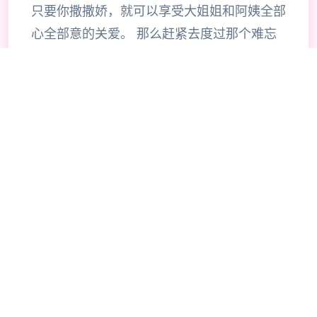
只要你撒撒娇，就可以享受大姐姐和阿姨全部
心全部意的关爱。 那么赶紧去度过那个难忘
的夏天吧~ 踏入充满回忆的乡间小屋，历练这
款销量突破4万+的传奇SLG历练。在炎热的
夏日里，与堂姐独家度过史上最难忘的假期时
光，感受庭院式像素风格的精美画面、丰富好
多样的互动玩法，以及那些温馨美好的甜蜜时
刻。单个那个场景都精心雕琢，单个那个对象
都栩栩如生，带给你前所未有的沉浸式历练历
练。