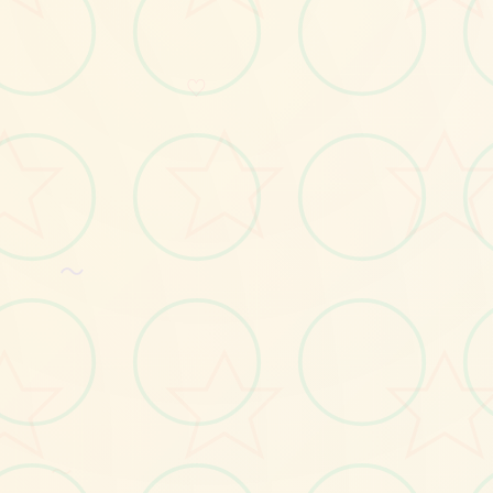
♡
～
～