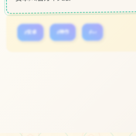
#安卓
#神作
#ios
立即体验
免费完整版游戏