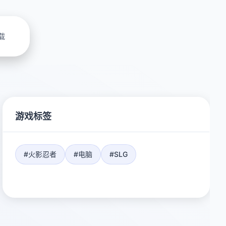
载
游戏标签
#火影忍者
#电脑
#SLG