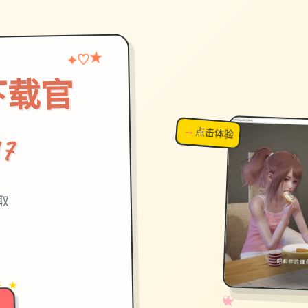
★
♡
✦
下载官
→
↗
点击体验
超棒！
7
获取
→
✦ ★
✧
♡
★
♥