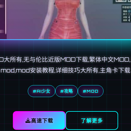
D大所有,无与伦比近版MOD下载,繁体中文MOD
mod,mod安装教程,详细技巧大所有,主角卡下载
#AI少女
#攻略
#MOD
高速下载
了解更多