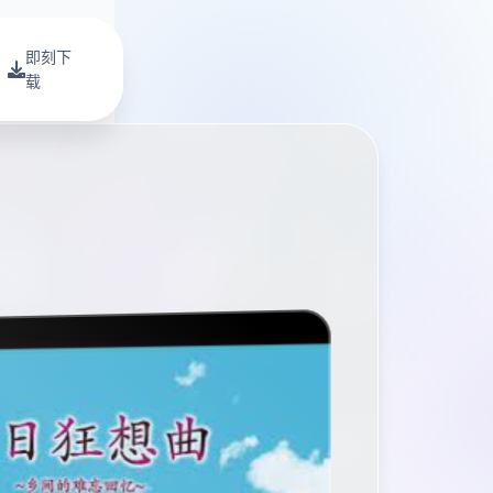
即刻下
载