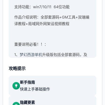
支持功能：win7/10/11 64位功能
作品介绍说明：全部套源码+GM工具+双端编
译教程+局域网外网架设视频教程
重要说明必看！！：
1、
梦幻西游单机
升级版包括全部套源码，及
建架设设教程。虽说已经很完善，但不保证完
美！这点老手应该都知道，只要是网单就若干
攻略提示
个定存在BUG，不可避免
新手指南
2、本站录制了详细的局域网及外网架设教程
快速上手基础操作
（外网请根据视频教程自行研究，本站不参
与！）源码仅供个人学习使用，请勿商用！
隐藏要素