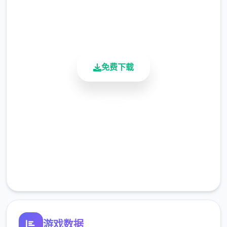
用户评分
900K+
活跃用户
免费下载
安全下载
高速安装
[优化]同等级法宝只能携带1个，优化成可携带
完全免费
二个.
客服支持
[新增[新增灵饰自选礼包.物品自选礼包。
游戏数据