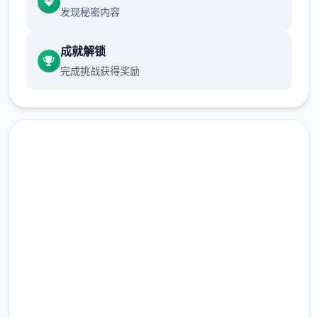
发现秘密内容
作品介绍：梦江南升级版，若干个直是很受欢
成就解锁
迎的传统版升级版，委托完善，玩法仿官。很
完成挑战获得奖励
若干小伙伴若干个直在找，今天终于有了全部
套源码，包括网关源码和GM工具源码。
升级版还配有手机端文件（有兴趣自行研
究）。 ！
即刻下载 梦幻西游单机
完整版游戏，免费体验
[新增]新增会员卡功能共享仓库.共享召唤兽仓
库.
2.3M+
总下载量
4.9/5