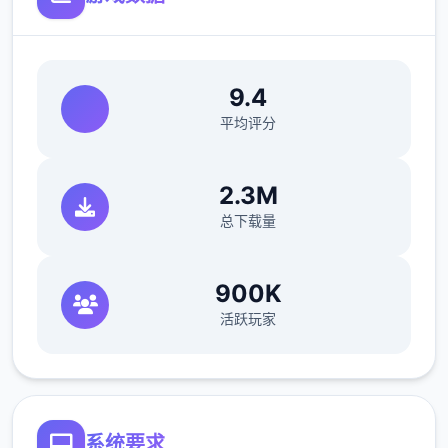
[新增]增加超级赐福系.召唤兽可通过携带绝技
数量增加赐福进化。
9.4
平均评分
[新增]防官超级绝技43个！依据防官属性
2.3M
总下载量
900K
活跃玩家
系统要求