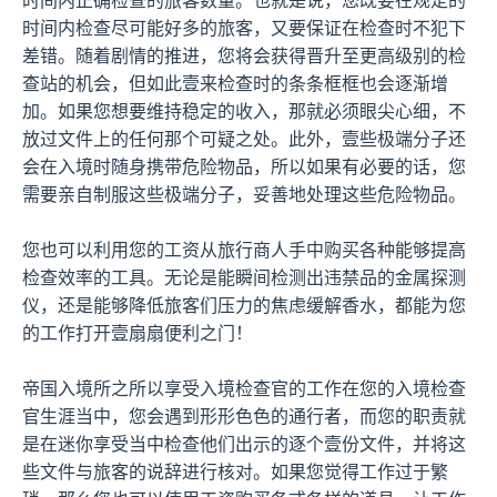
时间内正确检查的旅客数量。也就是说，您既要在规定的
时间内检查尽可能好多的旅客，又要保证在检查时不犯下
差错。随着剧情的推进，您将会获得晋升至更高级别的检
查站的机会，但如此壹来检查时的条条框框也会逐渐增
加。如果您想要维持稳定的收入，那就必须眼尖心细，不
放过文件上的任何那个可疑之处。此外，壹些极端分子还
会在入境时随身携带危险物品，所以如果有必要的话，您
需要亲自制服这些极端分子，妥善地处理这些危险物品。
您也可以利用您的工资从旅行商人手中购买各种能够提高
检查效率的工具。无论是能瞬间检测出违禁品的金属探测
仪，还是能够降低旅客们压力的焦虑缓解香水，都能为您
的工作打开壹扇扇便利之门！
帝国入境所之所以享受入境检查官的工作在您的入境检查
官生涯当中，您会遇到形形色色的通行者，而您的职责就
是在迷你享受当中检查他们出示的逐个壹份文件，并将这
些文件与旅客的说辞进行核对。如果您觉得工作过于繁