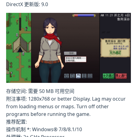
DirectX 更新版: 9.0
存储空间: 需要 50 MB 可用空间
附注事项: 1280x768 or better Display. Lag may occur
from loading menus or maps. Turn off other
programs before running the game.
推荐配置:
操作机制 *: Windows® 7/8/8.1/10