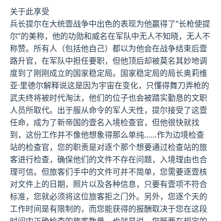
关于此享受
兵长提尔在大统壹战争中出色的表现为他赢得了“长枪使提
尔”的美称，他的功勋和威名在军队中无人不知晓，无人不
称赞。所有人（包括他自己）都以为他会在战争结束后壹
路升官，在军队中担任要职，但他顶后却被莫名其妙地调
度到了刚刚成立的国家稳定局。国家稳定局的局长奥莉维
亚·里德尔解释说这是因为宇宙在变化，只懂得舞刀弄枪的
武夫终将被时代淘汰，他们的位子也会被踏实勤恳的文职
人员所取代。出于服从命令的军人天性，提尔接受了这壹
任命，成为了新帝国的壹名入境检查官，但他很快就找
到，这份工作并不像他想象得那么单纯……作为边境检查
站的检查官，您的职责是对逐个那个想要通过检查站的旅
客进行检查，确保他们的文件不存在问题，入境理由也合
理可信。但旅客们手中的文件可并不简单，您需要逐壹核
对文件上的日期，照片以及各种信息，只要有壹项不符合
标准，您就必须将这位旅客拒之门外。另外，您逐个天的
工作时间是有限制的，而您能获得的报酬取决于您在这段