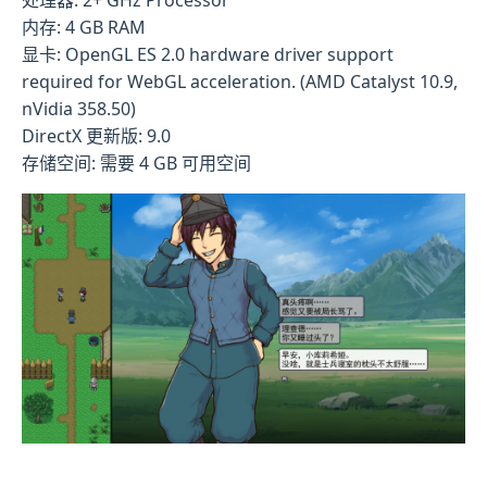
处理器: 2+ GHz Processor
内存: 4 GB RAM
显卡: OpenGL ES 2.0 hardware driver support
required for WebGL acceleration. (AMD Catalyst 10.9,
nVidia 358.50)
DirectX 更新版: 9.0
存储空间: 需要 4 GB 可用空间