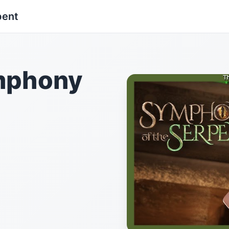
ent
phony