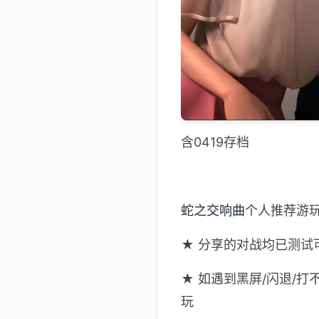
含0419存档
蛇之交响曲
个人推荐游
★ 分享的对战均已测试
★ 如遇到黑屏/闪退/
玩