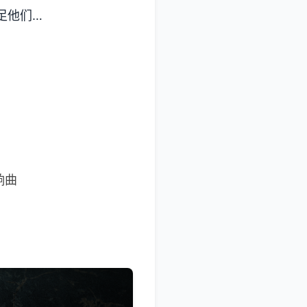
足他们…
响曲